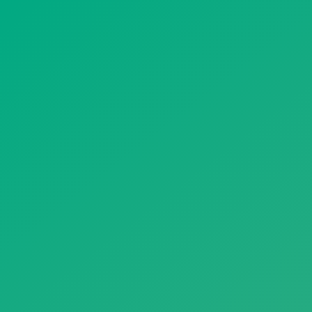
遥想公瑾当年，小乔初嫁了，雄姿英发。
羽扇纶巾，谈笑间，樯橹灰飞烟灭。
故国神游，多情应笑我，早生华发。
人生如梦，一尊还酹江月。